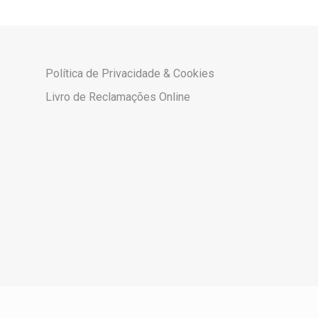
Alarmes foi a nossa escolha
acertada. Esperamos poder contar
com vocês por mais algumas
décadas se tal se justificar.
Política de Privacidade & Cookies
Livro de Reclamações Online
Juda Chester – Braga
CEO do Grupo Valores, Cliente desde 2008
Sendo a Glicínia cliente á mais de
20 anos, venho deixar o meu