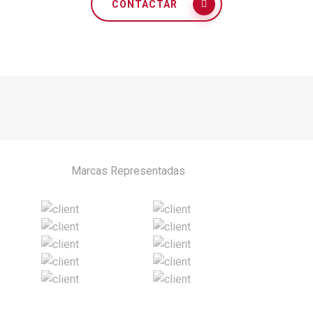
CONTACTAR
Marcas Representadas
Privilegio as relações de
continuidade e confiança e mais
ainda quando falamos da área da
segurança de pessoas e bens.
Ao longo destes mais de 10 anos
de relação sem dúvida a SA