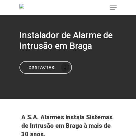
Instalador de Alarme de
Pressione Enter para procurar ou ESC para
fechar
Intrusão em Braga
CONTACTAR
A S.A. Alarmes instala Sistemas
de Intrusão em Braga à mais de
30 anos.