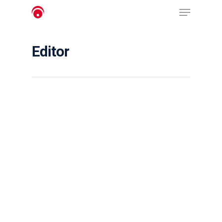
Editor
Pressione Enter para procurar ou ESC para
fechar